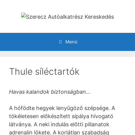
Kilépés
a
tartalomba
Menü
Thule síléctartók
Havas kalandok biztonságban…
A hófödte hegyek lenyűgöző szépsége. A
tökéletesen előkészített sípálya hívogató
látványa. A neki indulás előtti pillanatok
adrenalin lökete. A korlátlan szabadság