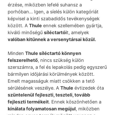
érzése, miközben lefelé suhansz a
porhóban… Igen, a síelés külön kategóriát
képvisel a kinti szabadidős tevékenységek
között. A
Thule
ennek szellemében gyártja,
kiváló minőségű
síléctartói
t, amelyek
valóban kitűnnek a versenytársai közül.
Minden
Thule síléctartó könnyen
felszerelhető
, nincs szükség külön
szerszámra, a fel és lepakolás pedig egyszerű
bármilyen időjárási körülmények között.
Emelt magasságuk miatt csökken a tető
sérülésének veszélye. A
Thule
évtizedek óta
szüntelenül fejleszti, teszteli, tovább
fejleszti termékeit
. Ennek köszönhetően a
kínálata folyamatosan megújul
, miközben