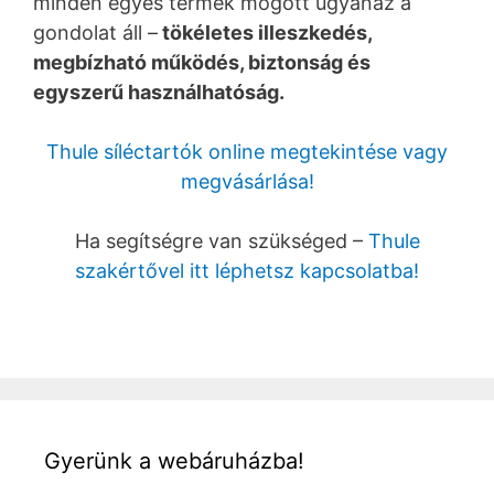
minden egyes termék mögött ugyanaz a
gondolat áll –
tökéletes illeszkedés,
megbízható működés, biztonság és
egyszerű használhatóság.
Thule síléctartók online megtekintése vagy
megvásárlása!
Ha segítségre van szükséged –
Thule
szakértővel itt léphetsz kapcsolatba!
Gyerünk a webáruházba!