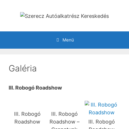
Kilépés
a
tartalomba
Menü
Galéria
III. Robogó Roadshow
III. Robogó
III. Robogó
Roadshow
Roadshow –
III. Robogó