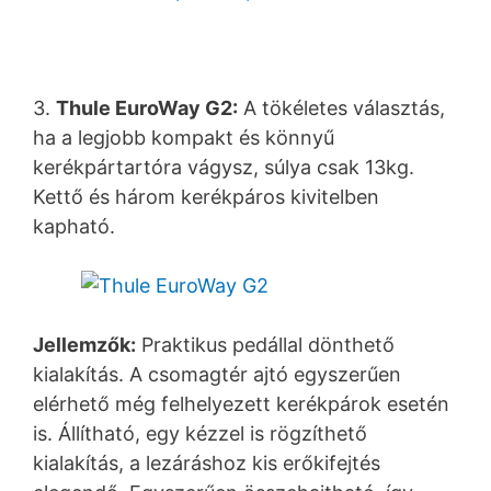
3.
Thule EuroWay G2:
A tökéletes választás,
ha a legjobb kompakt és könnyű
kerékpártartóra vágysz, súlya csak 13kg.
Kettő és három kerékpáros kivitelben
kapható.
Jellemzők:
Praktikus pedállal dönthető
kialakítás. A csomagtér ajtó egyszerűen
elérhető még felhelyezett kerékpárok esetén
is. Állítható, egy kézzel is rögzíthető
kialakítás, a lezáráshoz kis erőkifejtés