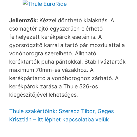
Jellemzők:
Kézzel dönthető kialakítás. A
csomagtér ajtó egyszerűen elérhető
felhelyezett kerékpárok esetén is. A
gyorsrögzítő karral a tartó pár mozdulattal a
vonóhorogra szerelhető. Állítható
keréktartók puha pántokkal. Stabil váztartók
maximum 70mm-es vázakhoz. A
kerékpártartó a vonóhoroghoz zárható. A
kerékpárok zárása a Thule 526-os
kiegészítőjével lehetséges.
Thule szakértőink: Szerecz Tibor, Geges
Krisztián – itt léphet kapcsolatba velük