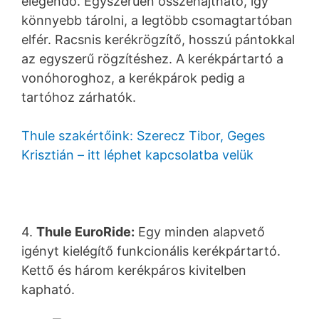
elegendő. Egyszerűen összehajtható, így
könnyebb tárolni, a legtöbb csomagtartóban
elfér. Racsnis kerékrögzítő, hosszú pántokkal
az egyszerű rögzítéshez. A kerékpártartó a
vonóhoroghoz, a kerékpárok pedig a
tartóhoz zárhatók.
Thule szakértőink: Szerecz Tibor, Geges
Krisztián – itt léphet kapcsolatba velük
4.
Thule EuroRide:
Egy minden alapvető
igényt kielégítő funkcionális kerékpártartó.
Kettő és három kerékpáros kivitelben
kapható.