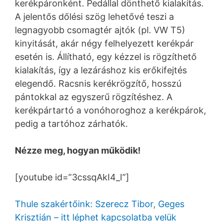
kerékpáronként. Pedállal dönthető kialakítás.
A jelentős dőlési szög lehetővé teszi a
legnagyobb csomagtér ajtók (pl. VW T5)
kinyitását, akár négy felhelyezett kerékpár
esetén is. Állítható, egy kézzel is rögzíthető
kialakítás, így a lezáráshoz kis erőkifejtés
elegendő. Racsnis kerékrögzítő, hosszú
pántokkal az egyszerű rögzítéshez. A
kerékpártartó a vonóhoroghoz a kerékpárok,
pedig a tartóhoz zárhatók.
Nézze meg, hogyan működik!
[youtube id=”3cssqAkI4_I”]
Thule szakértőink: Szerecz Tibor, Geges
Krisztián – itt léphet kapcsolatba velük