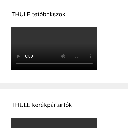
THULE tetőbokszok
THULE kerékpártartók