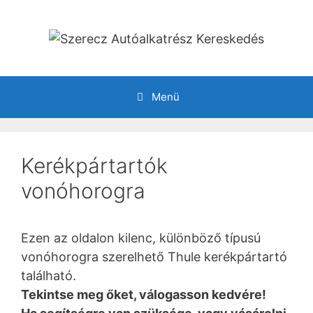
Kilépés
a
tartalomba
Menü
Kerékpártartók
vonóhorogra
Ezen az oldalon kilenc, különböző típusú
vonóhorogra szerelhető Thule kerékpártartó
található.
Tekintse meg őket, válogasson kedvére!