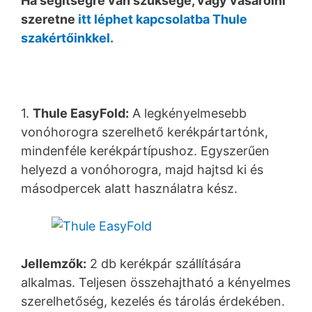
Ha segítségre van szüksége, vagy vásárolni
szeretne
itt léphet kapcsolatba Thule
szakértőinkkel.
1.
Thule EasyFold:
A legkényelmesebb
vonóhorogra szerelhető kerékpártartónk,
mindenféle kerékpártípushoz. Egyszerűen
helyezd a vonóhorogra, majd hajtsd ki és
másodpercek alatt használatra kész.
Jellemzők:
2 db kerékpár szállítására
alkalmas. Teljesen összehajtható a kényelmes
szerelhetőség, kezelés és tárolás érdekében.