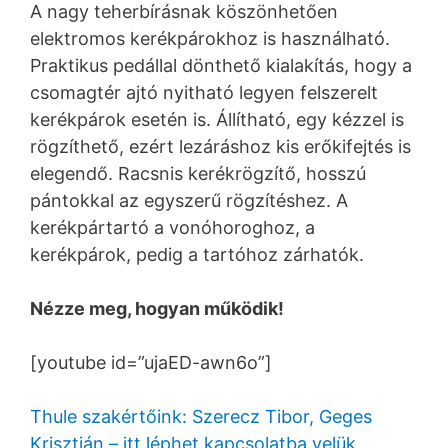
A nagy teherbírásnak köszönhetően
elektromos kerékpárokhoz is használható.
Praktikus pedállal dönthető kialakítás, hogy a
csomagtér ajtó nyitható legyen felszerelt
kerékpárok esetén is. Állítható, egy kézzel is
rögzíthető, ezért lezáráshoz kis erőkifejtés is
elegendő. Racsnis kerékrögzítő, hosszú
pántokkal az egyszerű rögzítéshez. A
kerékpártartó a vonóhoroghoz, a
kerékpárok, pedig a tartóhoz zárhatók.
Nézze meg, hogyan működik!
[youtube id=”ujaED-awn6o”]
Thule szakértőink: Szerecz Tibor, Geges
Krisztián – itt léphet kapcsolatba velük