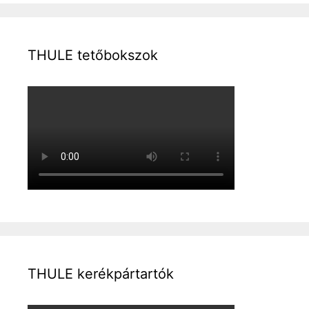
THULE tetőbokszok
THULE kerékpártartók