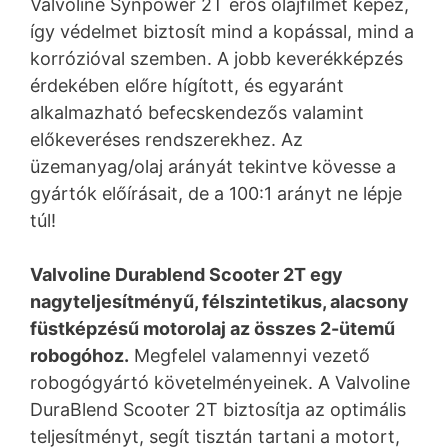
Valvoline Synpower 2T erős olajfilmet képez,
így védelmet biztosít mind a kopással, mind a
korrózióval szemben. A jobb keverékképzés
érdekében előre hígított, és egyaránt
alkalmazható befecskendezős valamint
előkeveréses rendszerekhez. Az
üzemanyag/olaj arányát tekintve kövesse a
gyártók előírásait, de a 100:1 arányt ne lépje
túl!
Valvoline Durablend Scooter 2T egy
nagyteljesítményű, félszintetikus, alacsony
füstképzésű motorolaj az összes 2-ütemű
robogóhoz.
Megfelel valamennyi vezető
robogógyártó követelményeinek. A Valvoline
DuraBlend Scooter 2T biztosítja az optimális
teljesítményt, segít tisztán tartani a motort,