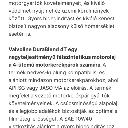
motorgyártók követelményeit, és kiváló
védelmet nyújt nehéz üzemi körülmények
között. Gyors hidegindítást és kiváló kenést
biztosít nagyon alacsony külső hőmérséklet
esetén is.
Valvoline DuraBlend 4T egy
nagyteljesítményű félszintetikus motorolaj
a 4-ütemű motorkerékpárok számára.
A
termék nedves-kuplung kompatíbilis, és
ajánlott mindazon motorkerékpárokhoz, ahol
API SG vagy JASO MA az előírás. A termék
megfelel a vezető motorkerékpár gyártók
követelményeinek. A csúcsminőségű alapolaj
és a legjobb adalékok biztosítják az optimális
filmréteg-erősséget. A SAE 10W40
viszkozitás ajánlott a gyors hidegindításhoz.