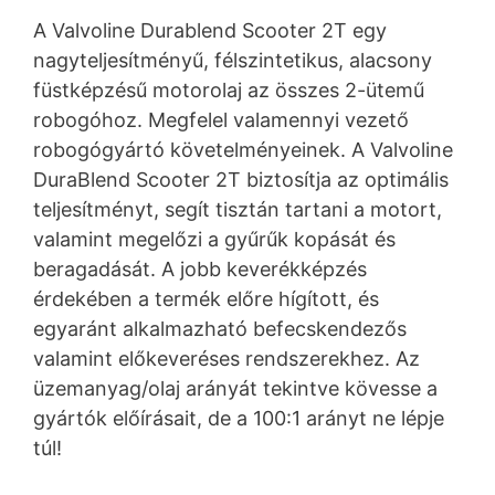
A Valvoline Durablend Scooter 2T egy
nagyteljesítményű, félszintetikus, alacsony
füstképzésű motorolaj az összes 2-ütemű
robogóhoz. Megfelel valamennyi vezető
robogógyártó követelményeinek. A Valvoline
DuraBlend Scooter 2T biztosítja az optimális
teljesítményt, segít tisztán tartani a motort,
valamint megelőzi a gyűrűk kopását és
beragadását. A jobb keverékképzés
érdekében a termék előre hígított, és
egyaránt alkalmazható befecskendezős
valamint előkeveréses rendszerekhez. Az
üzemanyag/olaj arányát tekintve kövesse a
gyártók előírásait, de a 100:1 arányt ne lépje
túl!