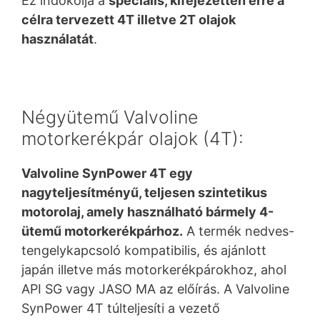
Ez indokolja a
speciális, kifejezetten erre a
célra tervezett 4T illetve 2T olajok
használatát
.
Négyütemű Valvoline
motorkerékpár olajok (4T):
Valvoline SynPower 4T egy
nagyteljesítményű, teljesen szintetikus
motorolaj, amely használható bármely 4-
ütemű motorkerékpárhoz.
A termék nedves-
tengelykapcsoló kompatibilis, és ajánlott
japán illetve más motorkerékpárokhoz, ahol
API SG vagy JASO MA az előírás. A Valvoline
SynPower 4T túlteljesíti a vezető