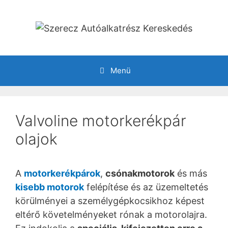
Kilépés
a
tartalomba
Menü
Valvoline motorkerékpár
olajok
A
motorkerékpárok
,
csónakmotorok
és más
kisebb motorok
felépítése és az üzemeltetés
körülményei a személygépkocsikhoz képest
eltérő követelményeket rónak a motorolajra.