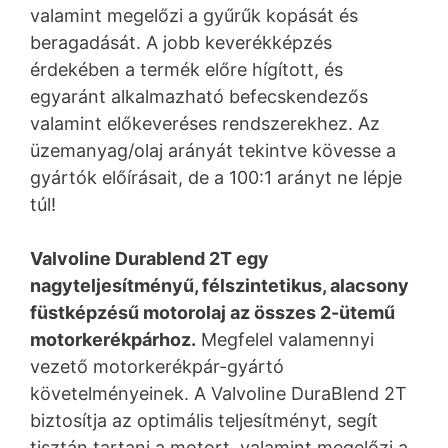
valamint megelőzi a gyűrűk kopását és
beragadását. A jobb keverékképzés
érdekében a termék előre hígított, és
egyaránt alkalmazható befecskendezős
valamint előkeveréses rendszerekhez. Az
üzemanyag/olaj arányát tekintve kövesse a
gyártók előírásait, de a 100:1 arányt ne lépje
túl!
Valvoline Durablend 2T egy
nagyteljesítményű, félszintetikus, alacsony
füstképzésű motorolaj az összes 2-ütemű
motorkerékpárhoz.
Megfelel valamennyi
vezető motorkerékpár-gyártó
követelményeinek. A Valvoline DuraBlend 2T
biztosítja az optimális teljesítményt, segít
tisztán tartani a motort, valamint megelőzi a