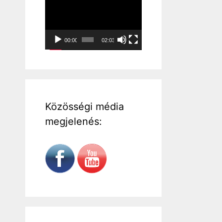
Videólejátszó
00:00
02:03
Közösségi média
megjelenés: