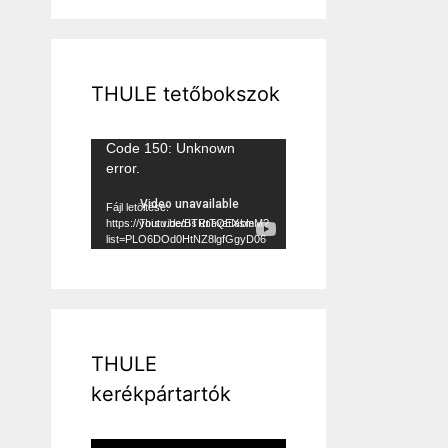
THULE tetőbokszok
Videólejátszó
Code 150: Unknown
error.
Fájl letöltése:
https://youtu.be/BTRtTQEXsmM?
list=PLO6DOd0HtNZ8lgfGgyD06
1zhClcwARLN9&_=1
THULE
kerékpártartók