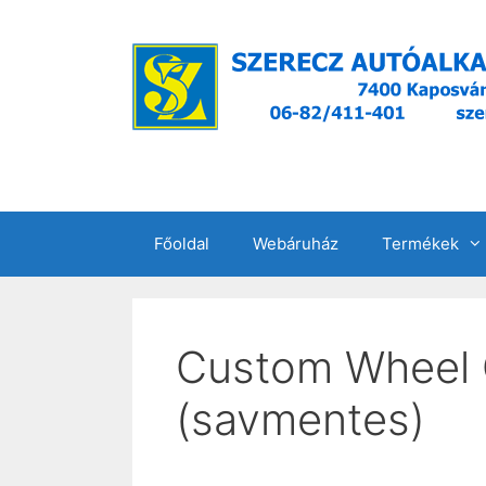
Kilépés
a
tartalomba
Főoldal
Webáruház
Termékek
Custom Wheel Cl
(savmentes)