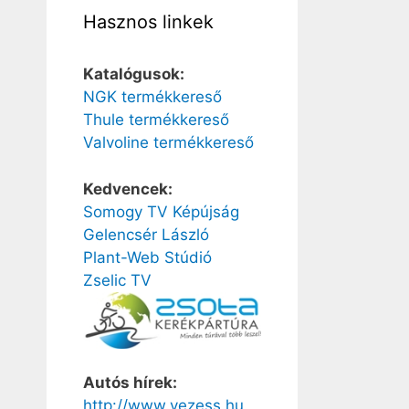
Hasznos linkek
Katalógusok:
NGK termékkereső
Thule termékkereső
Valvoline termékkereső
Kedvencek:
Somogy TV Képújság
Gelencsér László
Plant-Web Stúdió
Zselic TV
Autós hírek:
http://www.vezess.hu