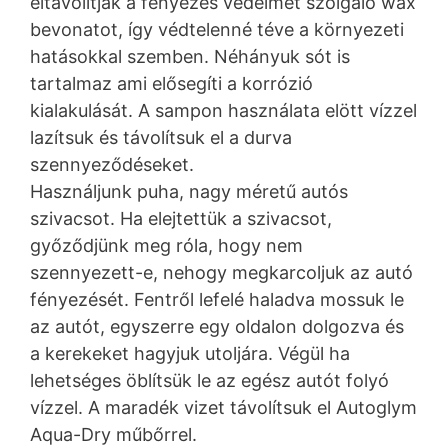
eltávolítják a fényezés védelmét szolgáló wax
bevonatot, így védtelenné téve a környezeti
hatásokkal szemben. Néhányuk sót is
tartalmaz ami elősegíti a korrózió
kialakulását. A sampon használata elött vízzel
lazítsuk és távolítsuk el a durva
szennyeződéseket.
Használjunk puha, nagy méretű autós
szivacsot. Ha elejtettük a szivacsot,
győződjünk meg róla, hogy nem
szennyezett-e, nehogy megkarcoljuk az autó
fényezését. Fentről lefelé haladva mossuk le
az autót, egyszerre egy oldalon dolgozva és
a kerekeket hagyjuk utoljára. Végül ha
lehetséges öblítsük le az egész autót folyó
vízzel. A maradék vizet távolítsuk el Autoglym
Aqua-Dry műbőrrel.