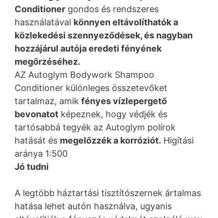
Conditioner
gondos és rendszeres
használatával
könnyen eltávolíthatók a
közlekedési szennyeződések, és nagyban
hozzájárul autója eredeti fényének
megőrzéséhez.
AZ Autoglym Bodywork Shampoo
Conditioner különleges összetevőket
tartalmaz, amik
fényes vízlepergető
bevonatot
képeznek, hogy védjék és
tartósabbá tegyék az Autoglym polírok
hatását és
megelőzzék a korróziót.
Higítási
aránya 1:500
Jó tudni
A legtöbb háztartási tisztítószernek ártalmas
hatása lehet autón használva, ugyanis