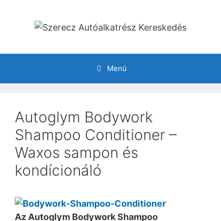
Kilépés
a
tartalomba
Menü
Autoglym Bodywork
Shampoo Conditioner –
Waxos sampon és
kondícionáló
Az Autoglym Bodywork Shampoo