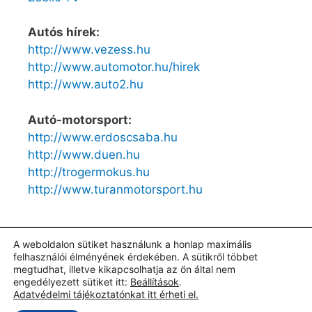
Autós hírek:
http://www.vezess.hu
http://www.automotor.hu/hirek
http://www.auto2.hu
Autó-motorsport:
http://www.erdoscsaba.hu
http://www.duen.hu
http://trogermokus.hu
http://www.turanmotorsport.hu
A weboldalon sütiket használunk a honlap maximális
felhasználói élményének érdekében. A sütikről többet
ADATKEZELÉSI tájékoztató
I
Oldaltérkép
I
Impresszum
I
©
megtudhat, illetve kikapcsolhatja az ön által nem
Szerecz Autó Kft.
engedélyezett sütiket itt:
Beállítások
.
Adatvédelmi tájékoztatónkat itt érheti el.
© 2026 Szerecz Autóalkatrész Kereskedés
• Készült