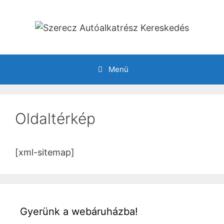
Kilépés
a
tartalomba
Menü
Oldaltérkép
[xml-sitemap]
Gyerünk a webáruházba!