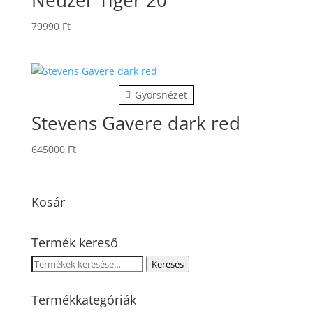
79990
Ft
Gyorsnézet
Stevens Gavere dark red
645000
Ft
Kosár
Termék kereső
Keresés
Keresés
a
következőre:
Termékkategóriák