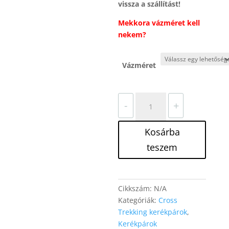
vissza a szállítást!
Mekkora vázméret kell
nekem?
Vázméret
Stevens
-
+
5X
Cross
Kosárba
Trekking
mennyiség
teszem
Cikkszám:
N/A
Kategóriák:
Cross
Trekking kerékpárok
,
Kerékpárok