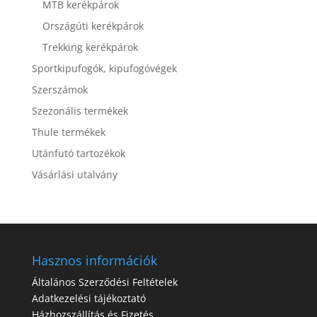
MTB kerékpárok
Országúti kerékpárok
Trekking kerékpárok
Sportkipufogók, kipufogóvégek
Szerszámok
Szezonális termékek
Thule termékek
Utánfutó tartozékok
Vásárlási utalvány
Hasznos információk
Általános Szerződési Feltételek
Adatkezelési tájékoztató
Házhozszállítás és Fizetés