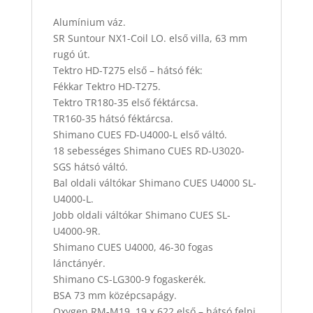
Alumínium váz.
SR Suntour NX1-Coil LO. első villa, 63 mm
rugó út.
Tektro HD-T275 első – hátsó fék:
Fékkar Tektro HD-T275.
Tektro TR180-35 első féktárcsa.
TR160-35 hátsó féktárcsa.
Shimano CUES FD-U4000-L első váltó.
18 sebességes Shimano CUES RD-U3020-
SGS hátsó váltó.
Bal oldali váltókar Shimano CUES U4000 SL-
U4000-L.
Jobb oldali váltókar Shimano CUES SL-
U4000-9R.
Shimano CUES U4000, 46-30 fogas
lánctányér.
Shimano CS-LG300-9 fogaskerék.
BSA 73 mm középcsapágy.
Oxygen RM-M19, 19 x 622 első – hátsó felni.