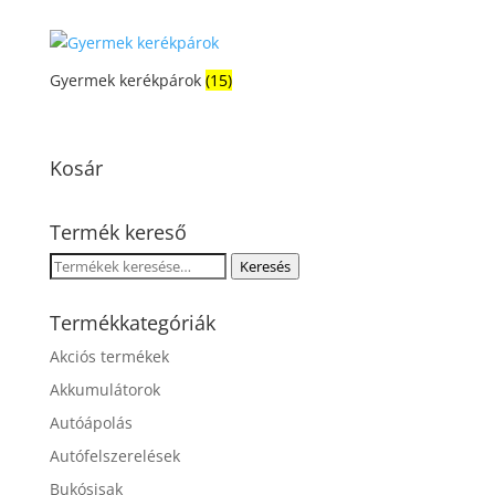
Gyermek kerékpárok
(15)
Kosár
Termék kereső
Keresés
Keresés
a
következőre:
Termékkategóriák
Akciós termékek
Akkumulátorok
Autóápolás
Autófelszerelések
Bukósisak