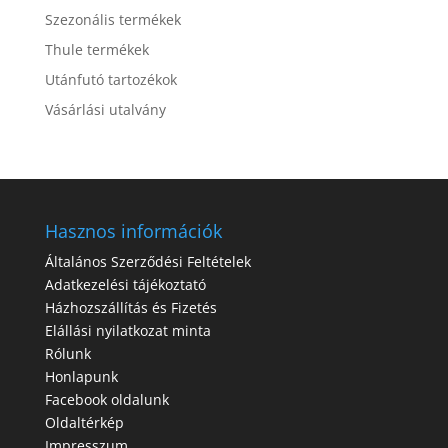
Szezonális termékek
Thule termékek
Utánfutó tartozékok
Vásárlási utalvány
Hasznos információk
Általános Szerződési Feltételek
Adatkezelési tájékoztató
Házhozszállítás és Fizetés
Elállási nyilatkozat minta
Rólunk
Honlapunk
Facebook oldalunk
Oldaltérkép
Impresszum