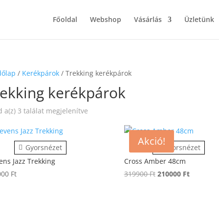
Főoldal
Webshop
Vásárlás
Üzletünk
dőlap
/
Kerékpárok
/ Trekking kerékpárok
rekking kerékpárok
 a(z) 3 találat megjelenítve
Akció!
Gyorsnézet
Gyorsnézet
ens Jazz Trekking
Cross Amber 48cm
Original
Current
000
Ft
319900
Ft
210000
Ft
price
price
was:
is:
319900 Ft.
210000 Ft