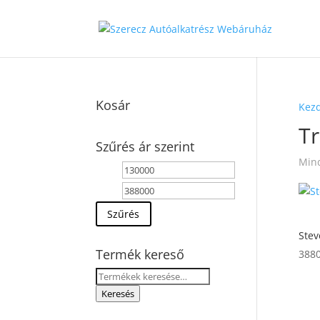
Kosár
Kez
T
Szűrés ár szerint
Mind
Min
Max
ár
ár
Szűrés
Stev
Termék kereső
388
Keresés
a
Keresés
következőre: