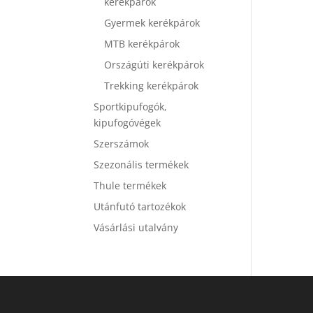
kerékpárok
Gyermek kerékpárok
MTB kerékpárok
Országúti kerékpárok
Trekking kerékpárok
Sportkipufogók,
kipufogóvégek
Szerszámok
Szezonális termékek
Thule termékek
Utánfutó tartozékok
Vásárlási utalvány