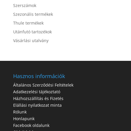
Szerszámok
Szezonális termékek
Thule termékek
Utánfutó tartozékok
Vásárlási utalvány
Hasznos információk
Általános Szerződési Feltételek
Adatkezelési tájékoztató
Házhozszállítás és Fizetés
Elállási nyilatkozat minta
Rólunk
Honlapunk
Facebook oldalunk