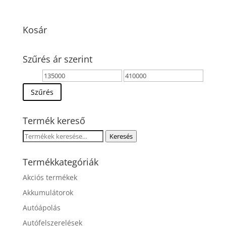
price
price
was:
is:
207900 Ft.
135000 Ft.
Kosár
Szűrés ár szerint
Min
Max
ár
ár
Szűrés
Termék kereső
Keresés
Keresés
a
következőre:
Termékkategóriák
Akciós termékek
Akkumulátorok
Autóápolás
Autófelszerelések