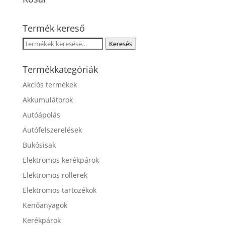
Termék kereső
Keresés
Keresés
a
következőre:
Termékkategóriák
Akciós termékek
Akkumulátorok
Autóápolás
Autófelszerelések
Bukósisak
Elektromos kerékpárok
Elektromos rollerek
Elektromos tartozékok
Kenőanyagok
Kerékpárok