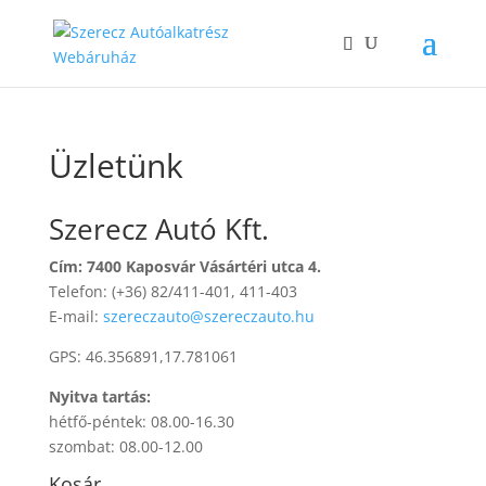
Üzletünk
Szerecz Autó Kft.
Cím: 7400 Kaposvár Vásártéri utca 4.
Telefon: (+36) 82/411-401, 411-403
E-mail:
szereczauto@szereczauto.hu
GPS: 46.356891,17.781061
Nyitva tartás:
hétfő-péntek: 08.00-16.30
szombat: 08.00-12.00
Kosár