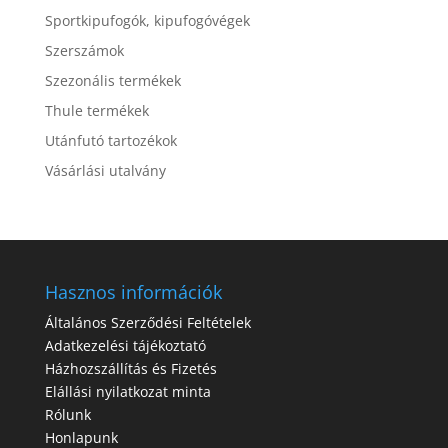
Sportkipufogók, kipufogóvégek
Szerszámok
Szezonális termékek
Thule termékek
Utánfutó tartozékok
Vásárlási utalvány
Hasznos információk
Általános Szerződési Feltételek
Adatkezelési tájékoztató
Házhozszállítás és Fizetés
Elállási nyilatkozat minta
Rólunk
Honlapunk