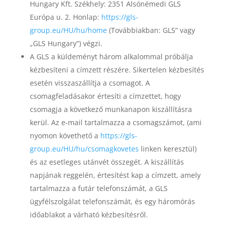
Hungary Kft. Székhely: 2351 Alsónémedi GLS
Európa u. 2. Honlap:
https://gls-
group.eu/HU/hu/home
(Továbbiakban: GLS” vagy
„GLS Hungary”) végzi.
A GLS a küldeményt három alkalommal próbálja
kézbesíteni a címzett részére. Sikertelen kézbesítés
esetén visszaszállítja a csomagot. A
csomagfeladásakor értesíti a címzettet, hogy
csomagja a következő munkanapon kiszállításra
kerül. Az e-mail tartalmazza a csomagszámot, (ami
nyomon követhető a
https://gls-
group.eu/HU/hu/csomagkovetes
linken keresztül)
és az esetleges utánvét összegét. A kiszállítás
napjának reggelén, értesítést kap a címzett, amely
tartalmazza a futár telefonszámát, a GLS
ügyfélszolgálat telefonszámát, és egy háromórás
időablakot a várható kézbesítésről.