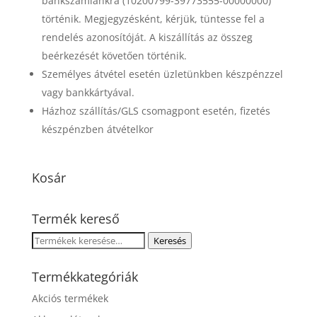
bankszámlánkra (10200799-39773555-00000000)
történik. Megjegyzésként, kérjük, tüntesse fel a
rendelés azonosítóját. A kiszállítás az összeg
beérkezését követően történik.
Személyes átvétel esetén üzletünkben készpénzzel
vagy bankkártyával.
Házhoz szállítás/GLS csomagpont esetén, fizetés
készpénzben átvételkor
Kosár
Termék kereső
Keresés
Keresés
a
következőre:
Termékkategóriák
Akciós termékek