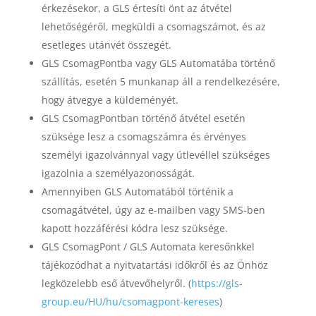
érkezésekor, a GLS értesíti önt az átvétel
lehetőségéről, megküldi a csomagszámot, és az
esetleges utánvét összegét.
GLS CsomagPontba vagy GLS Automatába történő
szállítás, esetén 5 munkanap áll a rendelkezésére,
hogy átvegye a küldeményét.
GLS CsomagPontban történő átvétel esetén
szüksége lesz a csomagszámra és érvényes
személyi igazolvánnyal vagy útlevéllel szükséges
igazolnia a személyazonosságát.
Amennyiben GLS Automatából történik a
csomagátvétel, úgy az e-mailben vagy SMS-ben
kapott hozzáférési kódra lesz szüksége.
GLS CsomagPont / GLS Automata keresőnkkel
tájékozódhat a nyitvatartási időkről és az Önhöz
legközelebb eső átvevőhelyről. (
https://gls-
group.eu/HU/hu/csomagpont-kereses
)