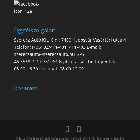
Ügyfélszolgálat:
Szerecz Autó Kft. Cím: 7400 Kaposvár Vásártéri utca 4
Telefon: (+36) 82/411-401, 411-403 E-mail:
szereczauto@szereczauto.hu GPS:
46.356891,17.781061 Nyitva tartás: hétfő-péntek:
08.00-16.30 szombat: 08.00-12.00
Kosaram
Oldaltérkép
I
Webáruház készítés
I
© Szerecz Autó