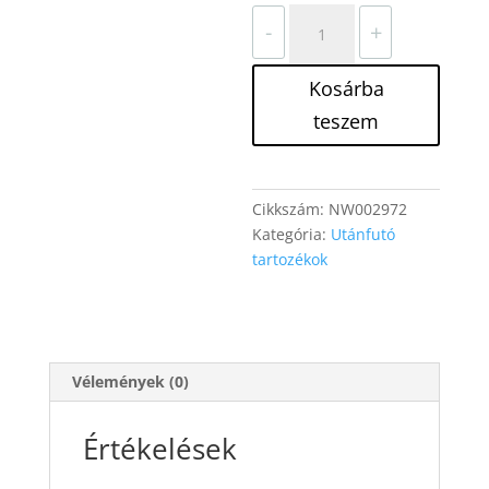
Helyzetjelző
-
+
lámpa
fehér
Kosárba
mennyiség
teszem
Cikkszám:
NW002972
Kategória:
Utánfutó
tartozékok
Vélemények (0)
Értékelések