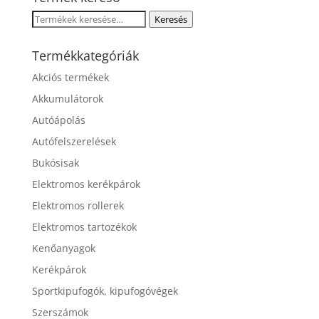
Keresés
Keresés
a
következőre:
Termékkategóriák
Akciós termékek
Akkumulátorok
Autóápolás
Autófelszerelések
Bukósisak
Elektromos kerékpárok
Elektromos rollerek
Elektromos tartozékok
Kenőanyagok
Kerékpárok
Sportkipufogók, kipufogóvégek
Szerszámok