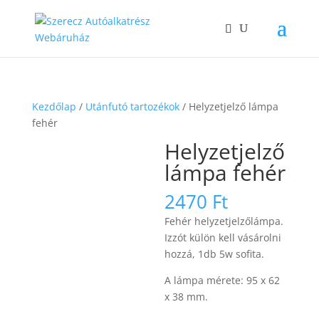
Kezdőlap
/
Utánfutó tartozékok
/ Helyzetjelző lámpa
fehér
Helyzetjelző
lámpa fehér
2470
Ft
Fehér helyzetjelzőlámpa.
Izzót külön kell vásárolni
hozzá, 1db 5w sofita.
A lámpa mérete: 95 x 62
x 38 mm.