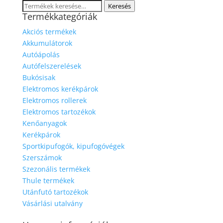
Keresés
Keresés
Termékkategóriák
a
következőre:
Akciós termékek
Akkumulátorok
Autóápolás
Autófelszerelések
Bukósisak
Elektromos kerékpárok
Elektromos rollerek
Elektromos tartozékok
Kenőanyagok
Kerékpárok
Sportkipufogók, kipufogóvégek
Szerszámok
Szezonális termékek
Thule termékek
Utánfutó tartozékok
Vásárlási utalvány