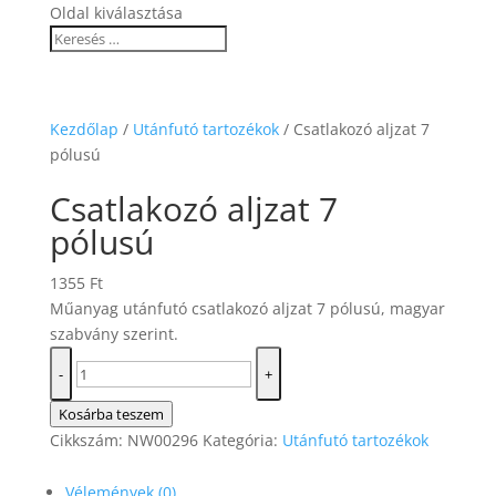
Oldal kiválasztása
Kezdőlap
/
Utánfutó tartozékok
/ Csatlakozó aljzat 7
pólusú
Csatlakozó aljzat 7
pólusú
1355
Ft
Műanyag utánfutó csatlakozó aljzat 7 pólusú, magyar
szabvány szerint.
Csatlakozó
-
+
aljzat
7
Kosárba teszem
pólusú
Cikkszám:
NW00296
Kategória:
Utánfutó tartozékok
mennyiség
Vélemények (0)