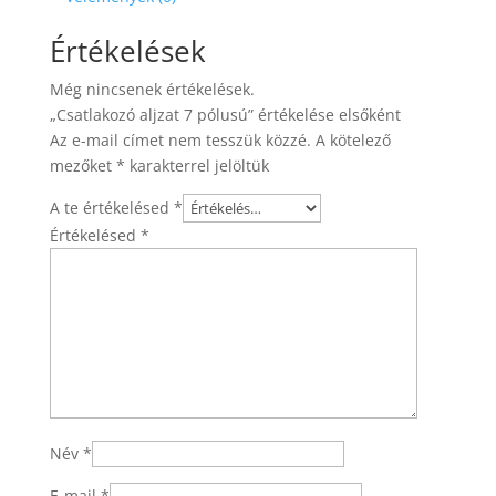
Értékelések
Még nincsenek értékelések.
„Csatlakozó aljzat 7 pólusú” értékelése elsőként
Az e-mail címet nem tesszük közzé.
A kötelező
mezőket
*
karakterrel jelöltük
A te értékelésed
*
Értékelésed
*
Név
*
E-mail
*