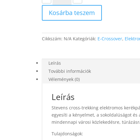
4X
Kosárba teszem
Tour
férfi
mennyiség
Cikkszám:
N/A
Kategóriák:
E-Crossover
,
Elektr
Leírás
További információk
Vélemények (0)
Leírás
Stevens cross-trekking elektromos kerékpá
egyesíti a kényelmet, a sokoldalúságot és a
mindennapi városi közlekedésre, túrázásra
Tulajdonságok: