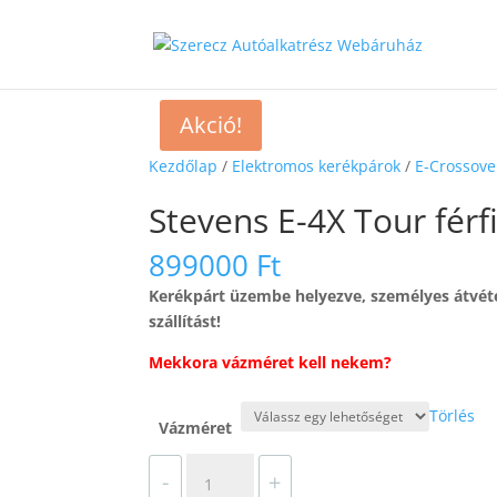
Akció!
Kezdőlap
/
Elektromos kerékpárok
/
E-Crossove
Stevens E-4X Tour férf
899000
Ft
Kerékpárt üzembe helyezve, személyes átvétel
szállítást!
Mekkora vázméret kell nekem?
Törlés
Vázméret
Stevens
-
+
E-