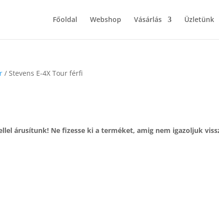
Főoldal
Webshop
Vásárlás
Üzletünk
r
/ Stevens E-4X Tour férfi
i
lel árusítunk! Ne fizesse ki a terméket, amig nem igazoljuk viss