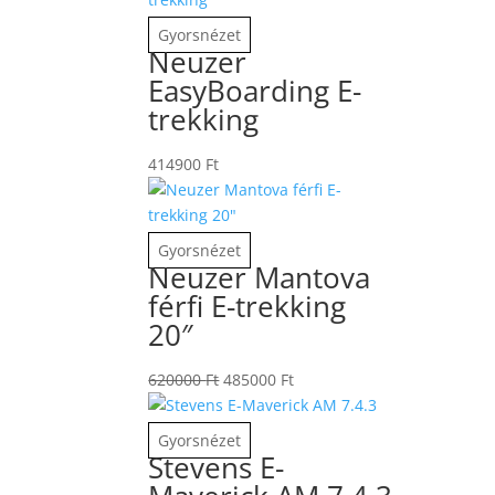
Gyorsnézet
Neuzer
EasyBoarding E-
trekking
414900
Ft
Gyorsnézet
Neuzer Mantova
férfi E-trekking
20″
Original
Current
620000
Ft
485000
Ft
price
price
was:
is:
Gyorsnézet
620000 Ft.
485000 Ft.
Stevens E-