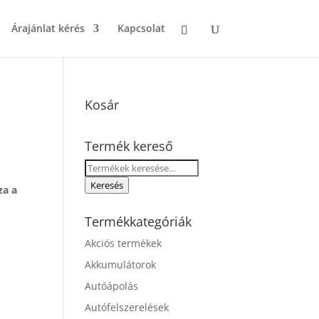
Árajánlat kérés
Kapcsolat
Kosár
Termék kereső
Keresés
a
Keresés
za a
következőre:
Termékkategóriák
Akciós termékek
Akkumulátorok
Autóápolás
Autófelszerelések