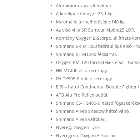
Alumínium vázas kerékpár.
A kerékpár tömege: 23,1 kg.
Maximális terhelhetősége:140 kg
Az első villa:SR Suntour Mobie25 LOR.
Kormány Oxygen E-Scorpo, állítható kor
Shimano BR-MT200 hidraulikus első – há
Shimano BL-MT200 fékkarral.
Oxygen RM-T20 tárcsafékes első – hátsó 
HB-MT400 első kerékagy.
FH-TX505-8 hátsó kerékagy.
Elöl – hátul Continental Double Fighter I
ATB Alu Pro Reflex pedál.
Shimano CS-HG400-9 hátsó fogaskeréks
Shimano Alivio Shadow hátsó váltó.
Shimano Alivio váltókar.
Nyereg: Oxygen Lynx
Nyeregcső: Oxygen E-Scorpo.