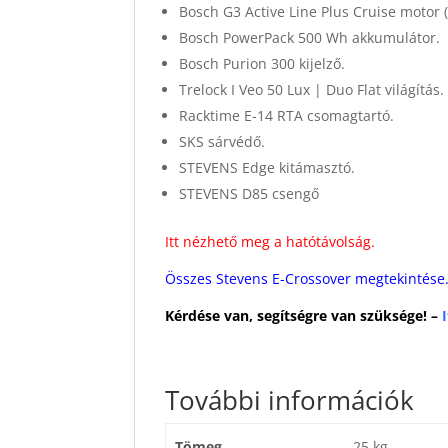
Bosch G3 Active Line Plus Cruise motor
Bosch PowerPack 500 Wh akkumulátor.
Bosch Purion 300 kijelző.
Trelock I Veo 50 Lux | Duo Flat világítás.
Racktime E-14 RTA csomagtartó.
SKS sárvédő.
STEVENS Edge kitámasztó.
STEVENS D85 csengő
Itt nézhető meg a hatótávolság.
Összes Stevens E-Crossover megtekintése
Kérdése van, segítségre van szüksége! –
I
További információk
Tömeg
25 kg