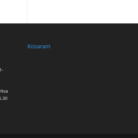
Kosaram
1-
u
itva
6.30