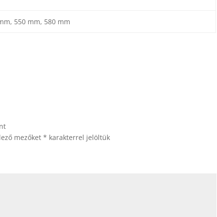
 mm, 550 mm, 580 mm
nt
elező mezőket
*
karakterrel jelöltük