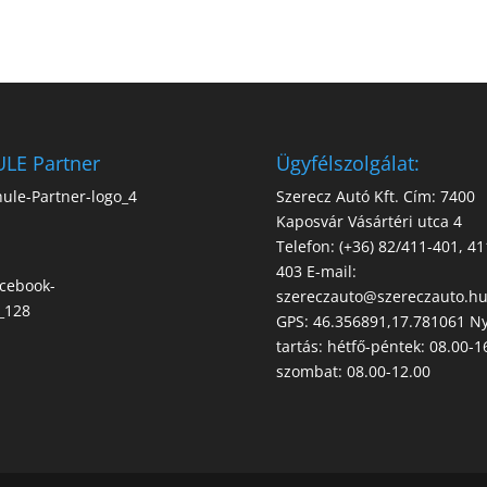
LE Partner
Ügyfélszolgálat:
Szerecz Autó Kft. Cím: 7400
Kaposvár Vásártéri utca 4
Telefon: (+36) 82/411-401, 41
403 E-mail:
szereczauto@szereczauto.h
GPS: 46.356891,17.781061 Ny
tartás: hétfő-péntek: 08.00-1
szombat: 08.00-12.00