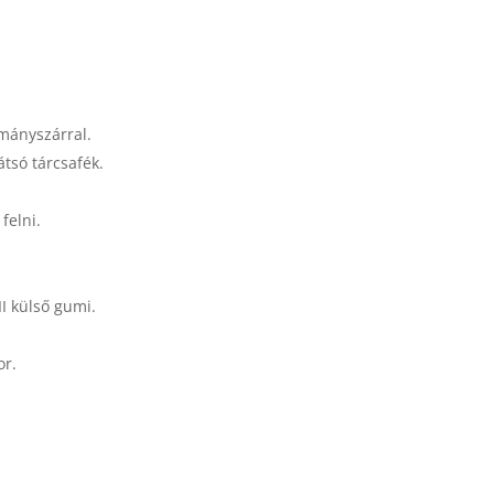
mányszárral.
tsó tárcsafék.
felni.
II külső gumi.
or.