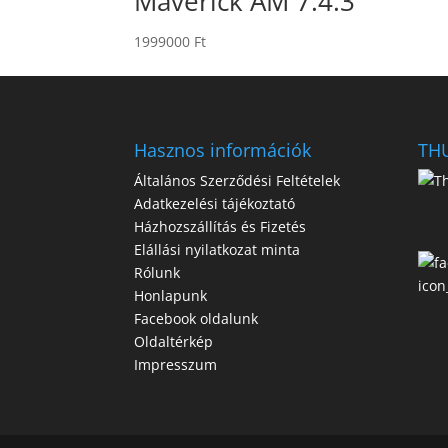
Maverick AM 7.4.3
1999000
Ft
Hasznos információk
THU
Általános Szerződési Feltételek
Adatkezelési tájékoztató
Házhozszállítás és Fizetés
Elállási nyilatkozat minta
Rólunk
Honlapunk
Facebook oldalunk
Oldaltérkép
Impresszum