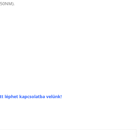
 (50NM).
.
tt léphet kapcsolatba velünk!