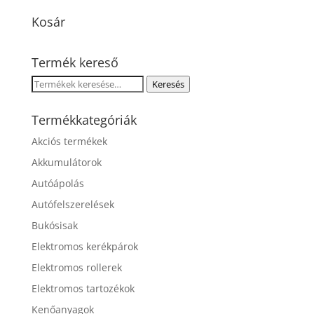
Kosár
Termék kereső
Keresés
Keresés
a
következőre:
Termékkategóriák
Akciós termékek
Akkumulátorok
Autóápolás
Autófelszerelések
Bukósisak
Elektromos kerékpárok
Elektromos rollerek
Elektromos tartozékok
Kenőanyagok