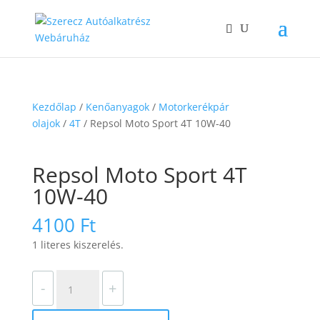
Kezdőlap
/
Kenőanyagok
/
Motorkerékpár
olajok
/
4T
/ Repsol Moto Sport 4T 10W-40
Repsol Moto Sport 4T
10W-40
4100
Ft
1 literes kiszerelés.
Repsol
-
+
Moto
Sport