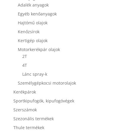
Adalék anyagok
Egyéb kenőanyagok
Hajtómű olajok
Kenőzsírok
Kertigép olajok
Motorkerékpár olajok
2T
4T
Lánc spray-k
Személygépkocsi motorolajok
Kerékpárok
Sportkipufogók, kipufogóvégek
Szerszámok
Szezonális termékek
Thule termékek