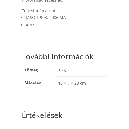
motoralkatrészeknek.
Teljesítményszínt:
JASO T-903: 2006 MA
API SJ
További információk
Tömeg
1 kg
Méretek
10 × 7 × 23 cm
Értékelések