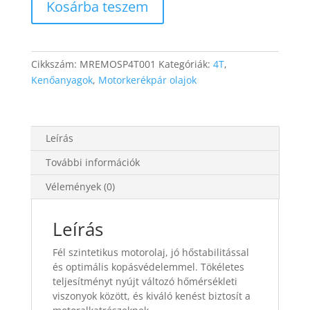
Kosárba teszem
4T
10W-
40
mennyiség
Cikkszám:
MREMOSP4T001
Kategóriák:
4T
,
Kenőanyagok
,
Motorkerékpár olajok
Leírás
További információk
Vélemények (0)
Leírás
Fél szintetikus motorolaj, jó hőstabilitással
és optimális kopásvédelemmel. Tökéletes
teljesítményt nyújt változó hőmérsékleti
viszonyok között, és kiváló kenést biztosít a