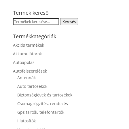
Termék kereső
Keresés
Keresés
a
következőre:
Termékkategóriák
Akciós termékek
Akkumulátorok
Autóápolás
Autófelszerelések
Antennák
Autó tartozékok
Biztonságiövek és tartozékok
Csomagrögzítés, rendezés
Gps tartók, telefontartók
Illatosítók