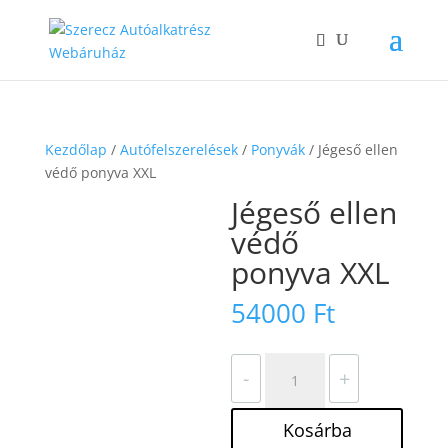
Kezdőlap
/
Autófelszerelések
/
Ponyvák
/ Jégeső ellen
védő ponyva XXL
Jégeső ellen
védő
ponyva XXL
54000
Ft
Jégeső
-
+
ellen
védő
Kosárba
ponyva