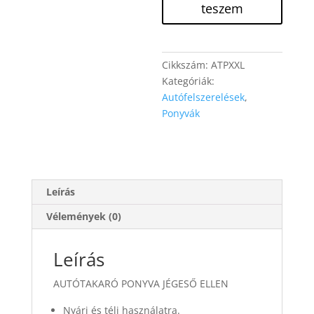
XXL
teszem
mennyiség
Cikkszám:
ATPXXL
Kategóriák:
Autófelszerelések
,
Ponyvák
Leírás
Vélemények (0)
Leírás
AUTÓTAKARÓ PONYVA JÉGESŐ ELLEN
Nyári és téli használatra.