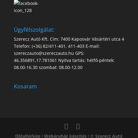
Ügyfélszolgálat:
Szerecz Autó Kft. Cím: 7400 Kaposvár Vásártéri utca 4
Telefon: (+36) 82/411-401, 411-403 E-mail:
szereczauto@szereczauto.hu GPS:
46.356891,17.781061 Nyitva tartás: hétfő-péntek:
08.00-16.30 szombat: 08.00-12.00
Kosaram
Oldaltérkép
I
Webáruház készítés
I
© Szerecz Autó