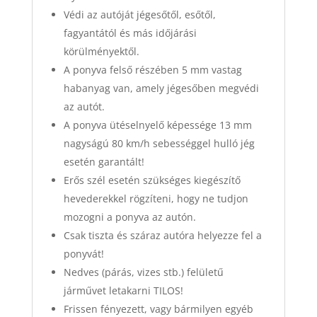
Védi az autóját jégesőtől, esőtől,
fagyantától és más időjárási
körülményektől.
A ponyva felső részében 5 mm vastag
habanyag van, amely jégesőben megvédi
az autót.
A ponyva ütéselnyelő képessége 13 mm
nagyságú 80 km/h sebességgel hulló jég
esetén garantált!
Erős szél esetén szükséges kiegészítő
hevederekkel rögzíteni, hogy ne tudjon
mozogni a ponyva az autón.
Csak tiszta és száraz autóra helyezze fel a
ponyvát!
Nedves (párás, vizes stb.) felületű
járművet letakarni TILOS!
Frissen fényezett, vagy bármilyen egyéb