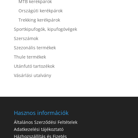
MTB kerékpárok
Országúti kerékpárok
Trekking kerékpárok
Sportkipufogók, kipufogóvégek
Szerszámok
Szezonális termékek
Thule termékek
Utánfutó tartozékok
Vásárlási utalvány
Hasznos információk
Általános Szerződési Feltételek
Adatkezelési tájékoztató
Házhozszállítás és Fizetés