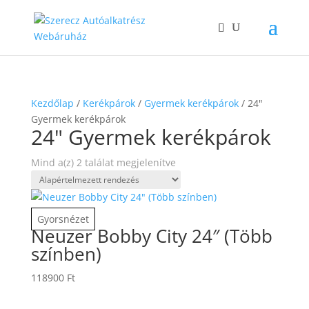
Kezdőlap
/
Kerékpárok
/
Gyermek kerékpárok
/ 24"
Gyermek kerékpárok
24" Gyermek kerékpárok
Mind a(z) 2 találat megjelenítve
Gyorsnézet
Neuzer Bobby City 24″ (Több
színben)
118900
Ft