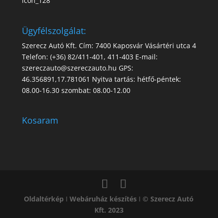
Ügyfélszolgálat:
Szerecz Autó Kft. Cím: 7400 Kaposvár Vásártéri utca 4
Telefon: (+36) 82/411-401, 411-403 E-mail:
szereczauto@szereczauto.hu GPS:
46.356891,17.781061 Nyitva tartás: hétfő-péntek:
08.00-16.30 szombat: 08.00-12.00
Kosaram
Oldaltérkép
I
Webáruház készítés
I
© Szerecz Autó
Kft. 2023