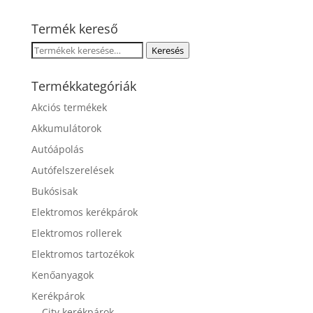
Termék kereső
Keresés
Keresés
a
következőre:
Termékkategóriák
Akciós termékek
Akkumulátorok
Autóápolás
Autófelszerelések
Bukósisak
Elektromos kerékpárok
Elektromos rollerek
Elektromos tartozékok
Kenőanyagok
Kerékpárok
City kerékpárok