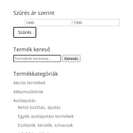
Szűrés ár szerint
Min
Max
ár
ár
Szűrés
Termék kereső
Keresés
Keresés
a
következőre:
Termékkategóriák
Akciós termékek
Akkumulátorok
Autóápolás
Belső tisztítás, ápolás
Egyéb autóápolási termékek
Eszközök, kendők, szivacsok