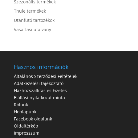
Szezonális termékek
Thule termékek
Utánfutó tartozékok
Vásárlási utalvány
Hasznos információk
Általános Szerződési Feltételek
Adatkezelési tájékoztató
Házhozszállítás és Fizetés
Elállási nyilatkozat minta
Rólunk
Honlapunk
Facebook oldalunk
Oldaltérkép
Impresszum