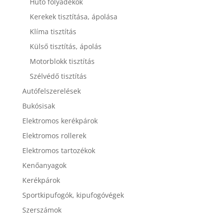
Hűtő folyadékok
Kerekek tisztítása, ápolása
Klíma tisztítás
Külső tisztítás, ápolás
Motorblokk tisztítás
Szélvédő tisztítás
Autófelszerelések
Bukósisak
Elektromos kerékpárok
Elektromos rollerek
Elektromos tartozékok
Kenőanyagok
Kerékpárok
Sportkipufogók, kipufogóvégek
Szerszámok